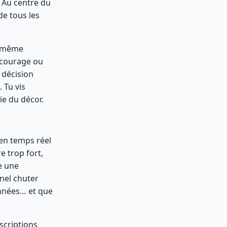
. Au centre du
de tous les
e, même
 courage ou
 décision
 Tu vis
ie du décor.
en temps réel
re trop fort,
e une
nel chuter
onnées… et que
scriptions