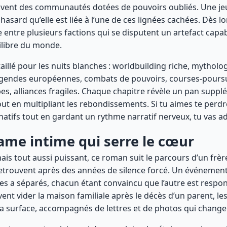
vivent des communautés dotées de pouvoirs oubliés. Une je
asard qu’elle est liée à l’une de ces lignées cachées. Dès lor
e entre plusieurs factions qui se disputent un artefact capa
ilibre du monde.
 taillé pour les nuits blanches : worldbuilding riche, mytholo
légendes européennes, combats de pouvoirs, courses-pours
s, alliances fragiles. Chaque chapitre révèle un pan suppl
tout en multipliant les rebondissements. Si tu aimes te perd
atifs tout en gardant un rythme narratif nerveux, tu vas ad
rame intime qui serre le cœur
ais tout aussi puissant, ce roman suit le parcours d’un frèr
etrouvent après des années de silence forcé. Un événement
les a séparés, chacun étant convaincu que l’autre est respo
vent vider la maison familiale après le décès d’un parent, le
a surface, accompagnés de lettres et de photos qui change