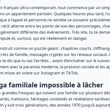
n français ultra contemporain, tout commence par un simp
ns un appartement parisien. Quelques heures plus tard, l’
ue à l’appel et personne ne semble se souvenir précisémen
Le récit alterne entre les points de vue des personnages, ch
égèrement différente des événements. Très vite, tu te dema
ipule et, surtout, qui est réellement en danger.
construit comme un puzzle géant : chapitres courts, cliffhang
ecrets de famille, messages cryptés sur les réseaux sociaux. 
u te dis que tu vas t’arrêter… avant d’enchaîner sur le suivan
ent avec la paranoïa moderne, la pression sociale et les 
t mises en scène sur Instagram et TikTok.
aga familiale impossible à lâcher
es grandes fresques qui suivent une famille sur plusieurs dé
riés, trahisons, héritages contestés et révélations tardives
On y suit trois générations, des années 1970 jusqu’à aujourd