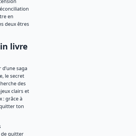
 tension
éconciliation
tre en
es deux êtres
n livre
ur d’une saga
, le secret
. Cherche des
eux clairs et
 : grâce à
quitter ton
s
 de quitter