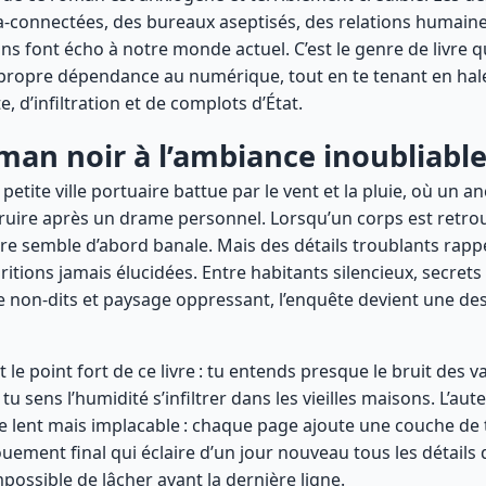
tra-connectées, des bureaux aseptisés, des relations humaine
ns font écho à notre monde actuel. C’est le genre de livre qu
a propre dépendance au numérique, tout en te tenant en hal
e, d’infiltration et de complots d’État.
oman noir à l’ambiance inoubliabl
petite ville portuaire battue par le vent et la pluie, où un anc
ruire après un drame personnel. Lorsqu’un corps est retro
faire semble d’abord banale. Mais des détails troublants rapp
ritions jamais élucidées. Entre habitants silencieux, secret
 non-dits et paysage oppressant, l’enquête devient une de
 le point fort de ce livre : tu entends presque le bruit des 
 tu sens l’humidité s’infiltrer dans les vieilles maisons. L’aut
me lent mais implacable : chaque page ajoute une couche de 
uement final qui éclaire d’un jour nouveau tous les détails
Impossible de lâcher avant la dernière ligne.