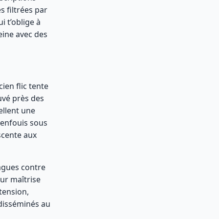
s filtrées par
i t’oblige à
eine avec des
e
ien flic tente
uvé près des
ellent une
s enfouis sous
scente aux
vagues contre
eur maîtrise
tension,
 disséminés au