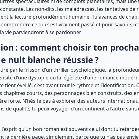
eurtres spectaculaires ni de complots planétaires, mais une
constante. Les non-dits, les maladresses, les tentatives de r
ent la lecture profondément humaine. Tu avances de chapi
 comprendre ce qui s’est vraiment passé et pour savoir si c
la vie parviendront à se pardonner.
ion : comment choisir ton prochai
e nuit blanche réussie ?
tiré par le frisson d’un thriller psychologique, la profonde
intensité d’une dystopie ou la légèreté d’une romance moderne
te tient éveillé, c’est avant tout le rythme et l’identification
es chapitres courts, des personnages bien construits, des enj
e forte. N’hésite pas à explorer des auteurs internationaux
s de qualité, tu peux voyager d’un continent à l’autre sans 
à l’esprit qu’un bon roman est souvent celui dont tu retarde
t la dernière page, simplement parce que tu n’as pas envie