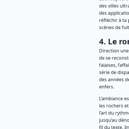
des villes ul
des applicatio
réfléchir à t
scènes de fuit
4. Le r
Direction une 
de se reconst
falaises, l’af
série de dispa
des années de
enfers.
L’ambiance est
les rochers et
l’art du ryth
jusqu’au déno
fil du texte. 