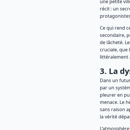
une petite vi
récit : un sec
protagonistes
Ce qui rend c
secondaire, p
de lâcheté. L
cruciale, que
littéralement 
3. La dy
Dans un futur
par un système
pleurer en pu
menace. Le h
sans raison a
la vérité dépa
L’atmosphère 