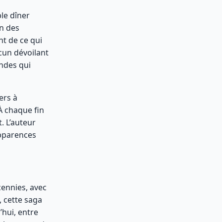
le dîner
un des
t de ce qui
acun dévoilant
ndes qui
ers à
À chaque fin
t. L’auteur
apparences
cennies, avec
, cette saga
’hui, entre