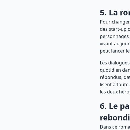
5. La r
Pour changer
des start-up 
personnages q
vivant au jour
peut lancer l
Les dialogues 
quotidien dan
répondus, dat
lisent à toute
les deux héro
6. Le p
rebond
Dans ce roman