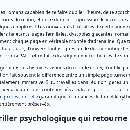
es romans capables de te faire oublier l’heure, de te scotc
heures du matin, et de te donner l’impression de vivre une au
ques chapitres ? Les nouveautés littéraires de cette année
llers haletants, sagas familiales, dystopies glaçantes, roma
rment chaque page en véritable montée d’adrénaline. Que tu
hologique, d’univers fantastiques ou de drames intimistes,
nourrir ta PAL… et réduire drastiquement tes heures de som
ger dans ces histoires venues du monde entier, n’oublie pa
ion fait souvent la différence entre un simple page-turner 
alement immersive. Si tu travailles dans l’édition, gères un b
u veux adapter des contenus liés aux livres pour un public i
n professionnelle
garantit que les nuances, le ton et le ryt
 entièrement préservés.
hriller psychologique qui retourne 
u