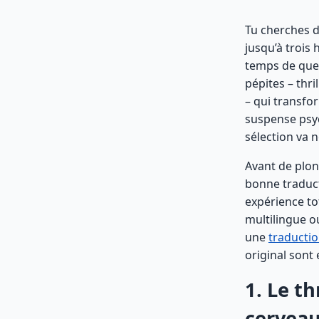
Tu cherches d
jusqu’à trois 
temps de quel
pépites – thri
– qui transfo
suspense psyc
sélection va 
Avant de plon
bonne traduct
expérience tot
multilingue o
une
traductio
original sont
1. Le t
cervea