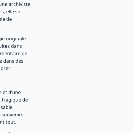
une archiviste
s, elle se
ble de
gie originale
uites dans
émentaire de
re dans des
orer.
e et d’une
 tragique de
nsable.
s souvenirs
nt tout.