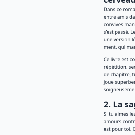
Dans ce roma
entre amis da
convives manq
s’est passé. 
une version l
ment, qui man
Ce livre est 
répétition, s
de chapitre, t
joue superbem
soigneusemen
2. La s
Si tu aimes l
amours contra
est pour toi. 