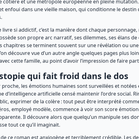
lle côtière et une métropole européenne en pleine mutation
ret enfoui dans une vieille maison, qui conditionne le destin 
.
e livre si addictif, c’est la manière dont chaque personnag
ossède son propre arc narratif, ses dilemmes, ses élans de
es chapitres se terminent souvent sur une révélation ou une
 l’on découvre vue d’un autre angle quelques pages plus loin.
avec cette famille, au point d’avoir l’impression de faire part
stopie qui fait froid dans le dos
 proche, les émotions humaines sont surveillées et notées 
 d’intelligence artificielle censé maintenir l’ordre social. Ri
blic, exprimer de la colère : tout peut être interprété comm
éros, employé modèle, commence à voir son score émotion
pparente. Il découvre alors que quelqu’un manipule ses d
sse tout ce qu’il imaginait.
de ce roman est anxiogène et terriblement crédible. Les de