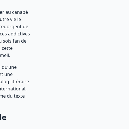
her au canapé
tre vie le
 regorgent de
nces addictives
 sois fan de
 cette
meil.
s qu’une
et une
log littéraire
nternational,
hme du texte
le