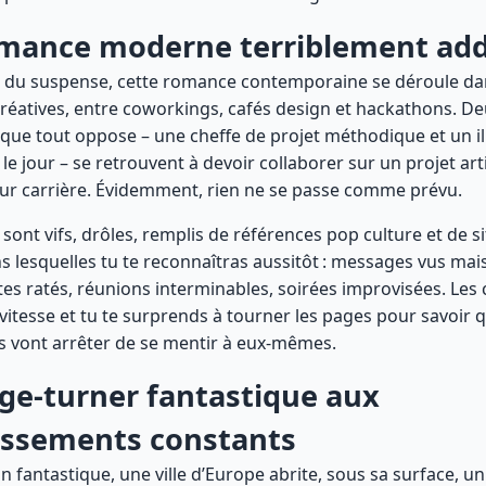
omance moderne terriblement add
 du suspense, cette romance contemporaine se déroule dan
créatives, entre coworkings, cafés design et hackathons. D
ue tout oppose – une cheffe de projet méthodique et un il
 le jour – se retrouvent à devoir collaborer sur un projet art
eur carrière. Évidemment, rien ne se passe comme prévu.
sont vifs, drôles, remplis de références pop culture et de s
s lesquelles tu te reconnaîtras aussitôt : messages vus mai
es ratés, réunions interminables, soirées improvisées. Les 
 vitesse et tu te surprends à tourner les pages pour savoir 
s vont arrêter de se mentir à eux-mêmes.
age-turner fantastique aux
issements constants
 fantastique, une ville d’Europe abrite, sous sa surface, u