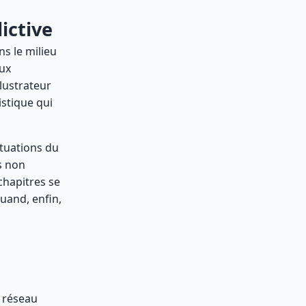
ictive
s le milieu
eux
lustrateur
istique qui
ituations du
s non
chapitres se
quand, enfin,
n réseau