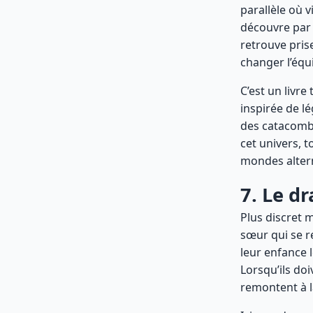
parallèle où 
découvre par h
retrouve pris
changer l’équ
C’est un livre
inspirée de 
des catacombe
cet univers, 
mondes altern
7. Le d
Plus discret m
sœur qui se r
leur enfance 
Lorsqu’ils doi
remontent à l